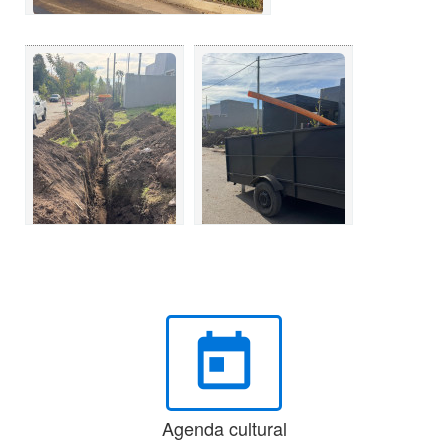
today
Agenda cultural