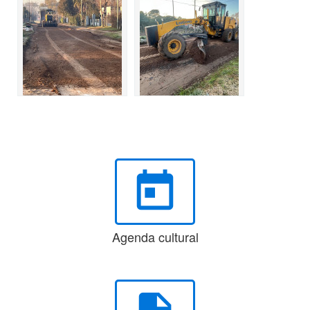
today
Agenda cultural