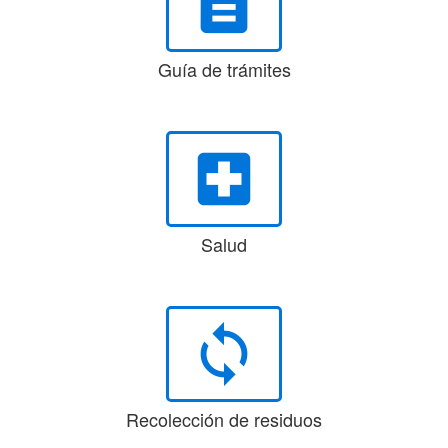
description
Guía de trámites
local_hospital
Salud
loop
Recolección de residuos