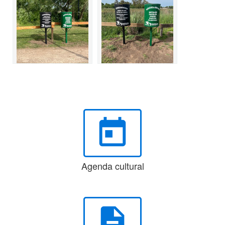
today
Agenda cultural
description