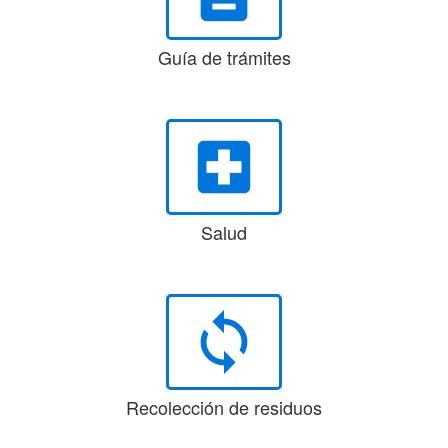
Guía de trámites
local_hospital
Salud
loop
Recolección de residuos