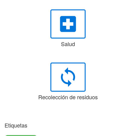
local_hospital
Salud
loop
Recolección de residuos
Etiquetas