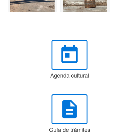
today
Agenda cultural
description
Guía de trámites