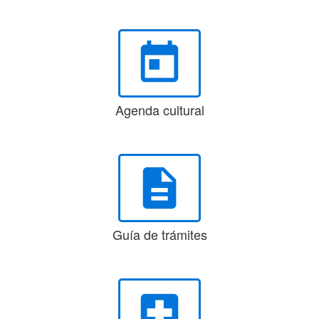
today
Agenda cultural
description
Guía de trámites
local_hospital