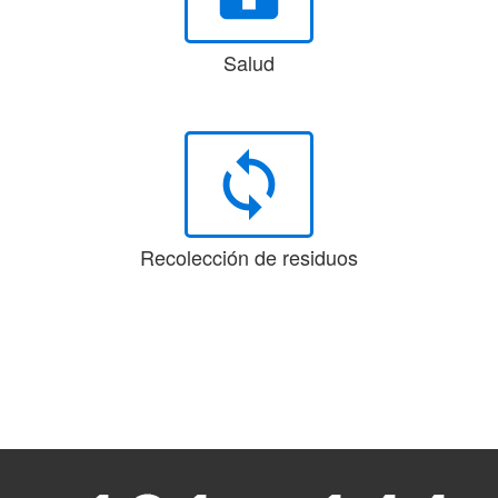
Salud
loop
Recolección de residuos