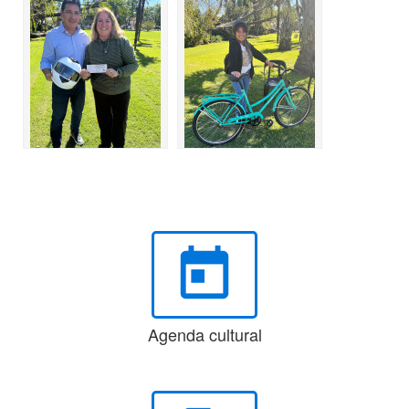
today
Agenda cultural