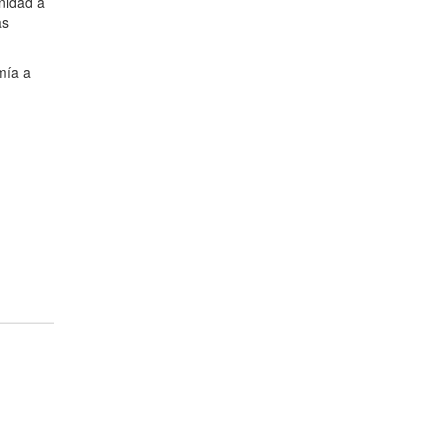
nidad a
as
mía a