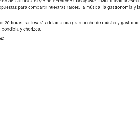
ción de Cultura a cargo de Fernando Olasagaste, invita a toda la comu
ropuestas para compartir nuestras raíces, la música, la gastronomía y l
as 20 horas, se llevará adelante una gran noche de música y gastrono
, bondiola y chorizos.
os: