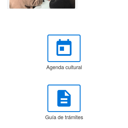
today
Agenda cultural
description
Guía de trámites