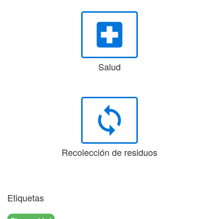
local_hospital
Salud
loop
Recolección de residuos
Etiquetas