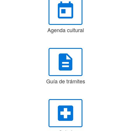
today
Agenda cultural
description
Guía de trámites
local_hospital