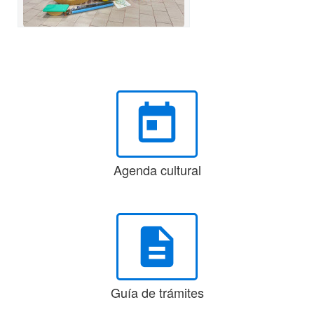
today
Agenda cultural
description
Guía de trámites