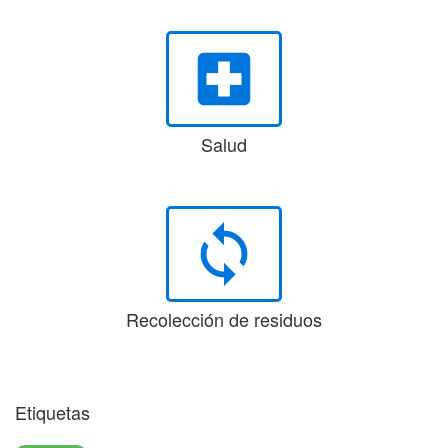
local_hospital
Salud
loop
Recolección de residuos
Etiquetas