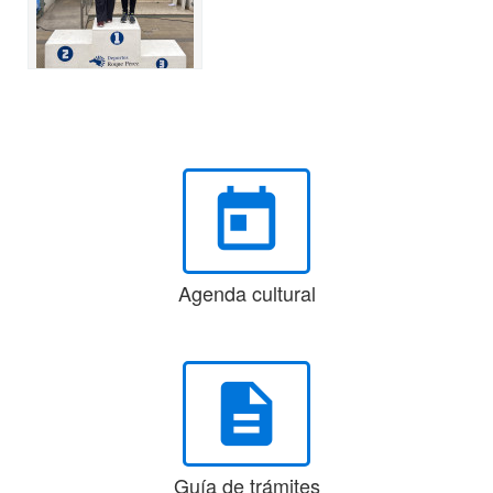
today
Agenda cultural
description
Guía de trámites