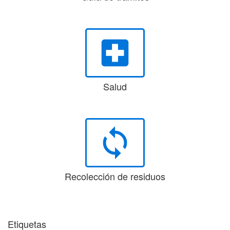
local_hospital
Salud
loop
Recolección de residuos
Etiquetas