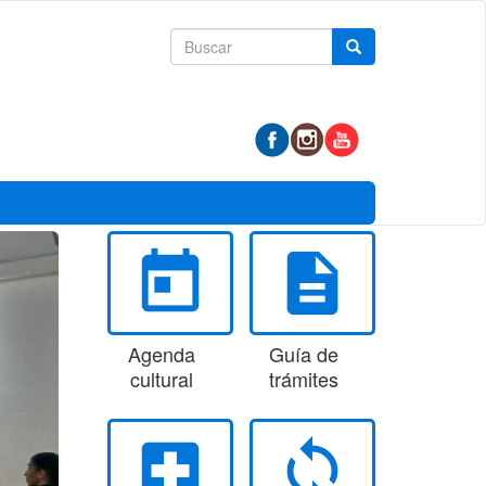
Formulario
Buscar
de
búsqueda
today
description
Agenda
Guía de
cultural
trámites
local_hospital
loop