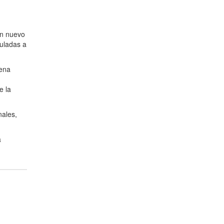
un nuevo
uladas a
rena
e la
nales,
a